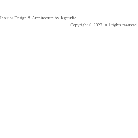
Interior Design & Architecture by Jegstudio
Copyright © 2022. All rights reserved.