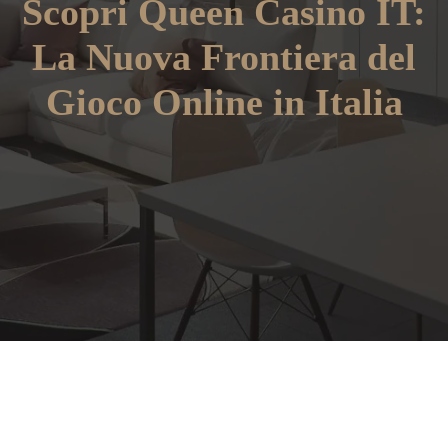
Scopri Queen Casino IT:
La Nuova Frontiera del
Gioco Online in Italia