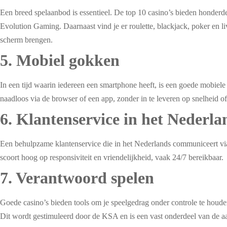
Een breed spelaanbod is essentieel. De top 10 casino’s bieden honder
Evolution Gaming. Daarnaast vind je er roulette, blackjack, poker en liv
scherm brengen.
5. Mobiel gokken
In een tijd waarin iedereen een smartphone heeft, is een goede mobiel
naadloos via de browser of een app, zonder in te leveren op snelheid of 
6. Klantenservice in het Nederla
Een behulpzame klantenservice die in het Nederlands communiceert via l
scoort hoog op responsiviteit en vriendelijkheid, vaak 24/7 bereikbaar.
7. Verantwoord spelen
Goede casino’s bieden tools om je speelgedrag onder controle te houden, 
Dit wordt gestimuleerd door de KSA en is een vast onderdeel van de a