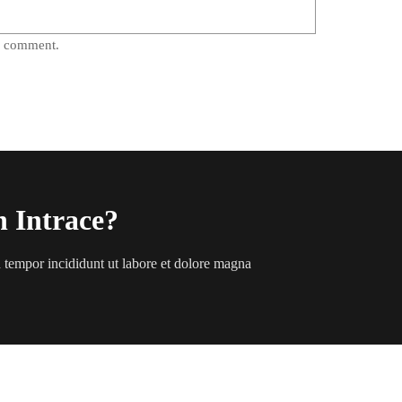
 I comment.
h Intrace?
d tempor incididunt ut labore et dolore magna