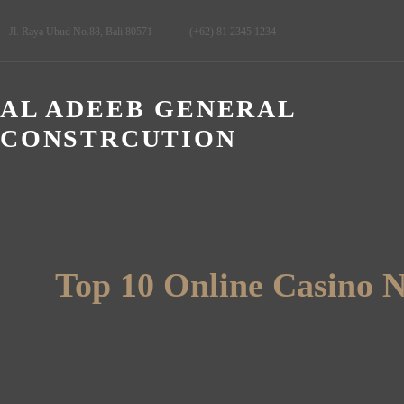
Skip
to
Jl. Raya Ubud No.88, Bali 80571
(+62) 81 2345 1234
content
AL ADEEB GENERAL
CONSTRCUTION
Top 10 Online Casino N