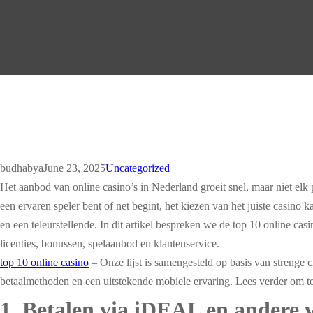
budhabya
June 23, 2025
Uncategorized
Het aanbod van online casino’s in Nederland groeit snel, maar niet elk 
een ervaren speler bent of net begint, het kiezen van het juiste casino 
en een teleurstellende. In dit artikel bespreken we de top 10 online ca
licenties, bonussen, spelaanbod en klantenservice.
top 10 online casino
– Onze lijst is samengesteld op basis van strenge 
betaalmethoden en een uitstekende mobiele ervaring. Lees verder om t
1. Betalen via iDEAL en andere 